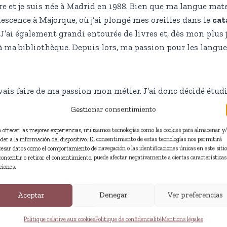
rre et je suis née à Madrid en 1988. Bien que ma langue mater
scence à Majorque, où j’ai plongé mes oreilles dans le
cat
 J’ai également grandi entourée de livres et, dès mon plus 
 à ma bibliothèque. Depuis lors, ma passion pour les langues, 
devais faire de ma passion mon métier. J’ai donc décidé étud
me spécialisant en
anglais
,
français
et
néerlandais
, et j’a
Gestionar consentimiento
traductrice indépendante à temps plein et je combine la trad
a ofrecer las mejores experiencias, utilizamos tecnologías como las cookies para almacenar y
raduction de tous types de textes du néerlandais, de l’anglai
eder a la información del dispositivo. El consentimiento de estas tecnologías nos permitirá
principalement pour des maisons d’édition, mais je reçois
cesar datos como el comportamiento de navegación o las identificaciones únicas en este sitio
consentir o retirar el consentimiento, puede afectar negativamente a ciertas características
traduction.
ciones.
aductrice et ma création littéraire, je suis l’auteure du re
Aceptar
Denegar
Ver preferencias
n ouvrage narratif plus long. En 2023 j’ai reçu la mention 
 et j’ai publié mes œuvres dans plusieurs revues littéraire
Politique relative aux cookies
Politique de confidencialité
Mentions légales