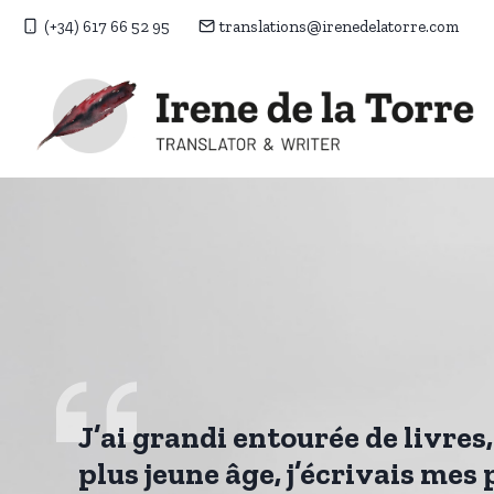
Aller
(+34) 617 66 52 95
translations@irenedelatorre.com
au
contenu
J’ai grandi entourée de livres
plus jeune âge, j’écrivais mes