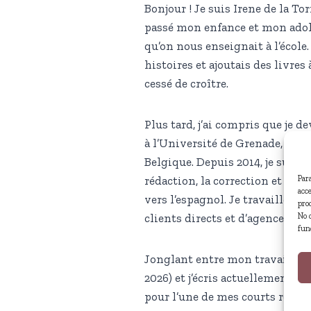
Bonjour ! Je suis Irene de la To
passé mon enfance et mon adole
qu’on nous enseignait à l’école.
histoires et ajoutais des livres
cessé de croître.
Plus tard, j’ai compris que je 
à l’Université de Grenade, en 
Belgique. Depuis 2014, je suis 
Par
rédaction, la correction et la t
acc
vers l’espagnol. Je travaille 
pro
No 
clients directs et d’agences de 
fun
Jonglant entre mon travail de tr
2026) et j’écris actuellement u
pour l’une de mes courts récits,