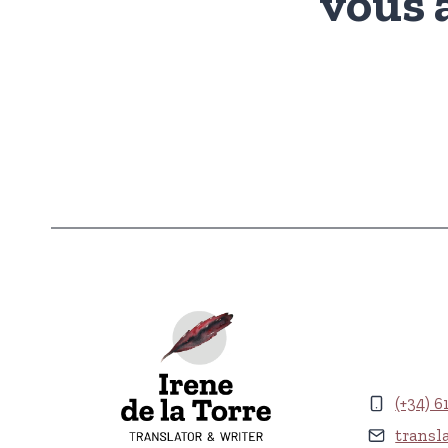
vous 
(+34) 6
transl