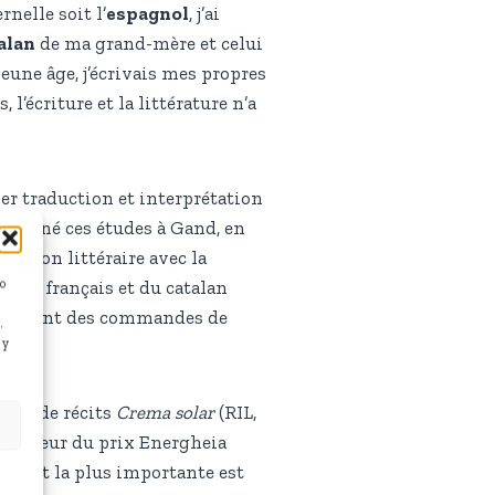
nelle soit l’
espagnol
, j’ai
alan
de ma grand-mère et celui
jeune âge, j’écrivais mes propres
l’écriture et la littérature n’a
ier traduction et interprétation
i terminé ces études à Gand, en
uction littéraire avec la
/o
s, du français et du catalan
 également des commandes de
.
 y
cueil de récits
Crema solar
(RIL,
d’honneur du prix Energheia
s, dont la plus importante est