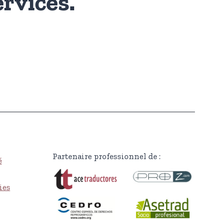
rvices.
Partenaire professionnel de :
é
ies