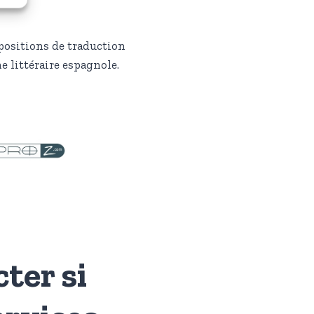
positions de traduction
e littéraire espagnole.
ter si