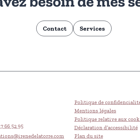
avez besoin de mes se
Contact
Services
Politique de confidencialit
Mentions légales
Politique relative aux cook
17 66 52 95
Déclaration d’accessibilité
ations@irenedelatorre.com
Plan du site