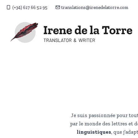
Aller
(+34) 617 66 52 95
translations@irenedelatorre.com
au
contenu
Je suis passionnée pour tout 
par le monde des lettres et 
linguistiques
, que j’ad