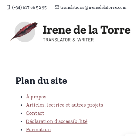
Aller
(+34) 617 66 52 95
translations@irenedelatorre.com
au
contenu
Plan du site
À propos
Articles, lectrice et autres projets
Contact
Déclaration d’accessibilité
Formation