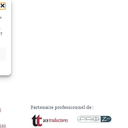
/o
.
 y
Partenaire professionnel de :
é
ies