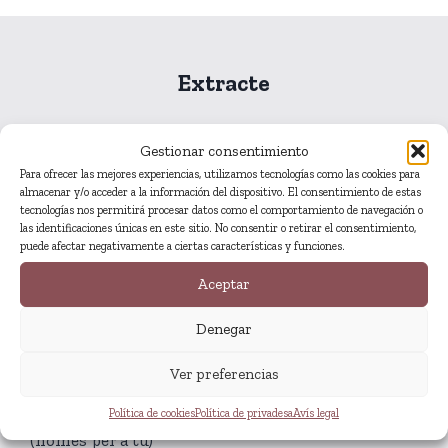
Extracte
Gestionar consentimiento
EL SOFISMA
Para ofrecer las mejores experiencias, utilizamos tecnologías como las cookies para
ESBOÇ EN NEGRE SOBRE BLANC TRENCAT
almacenar y/o acceder a la información del dispositivo. El consentimiento de estas
tecnologías nos permitirá procesar datos como el comportamiento de navegación o
las identificaciones únicas en este sitio. No consentir o retirar el consentimiento,
puede afectar negativamente a ciertas características y funciones.
Com les estovalles de domàs
el capital que et cal pensar
Aceptar
i al qual, per descomptat, mai hauràs de recórrer
Denegar
com el matalàs que sempre dona seguretat com a
teló de fons
Ver preferencias
com la xarxa protectora que sempre hi és per a tu
Política de cookies
Política de privadesa
Avís legal
(només per a tu)