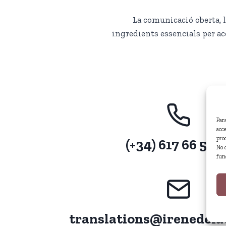
La comunicació oberta, l’
ingredients essencials per aco
Par
acc
pro
(+34) 617 66 52 9
No 
fun
translations@irenedela