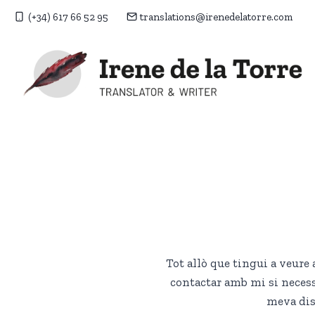
Vés
(+34) 617 66 52 95
translations@irenedelatorre.com
al
contingut
Tot allò que tingui a veure a
contactar amb mi si necess
meva dis