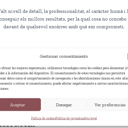
alt nivell de detall, la professionalitat, el caràcter humà i
nseguir els millors resultats, per la qual cosa no concebo 
davant de qualsevol encàrrec amb què em comprometi.
En què
Gestionar consentimiento
a ofrecer las mejores experiencias, utilizamos tecnologías como las cookies para almacenar y
eder a la información del dispositivo. El consentimiento de estas tecnologías nos permitirá
cesar datos como el comportamiento de navegación o las identificaciones únicas en este sitio
5
consentir o retirar el consentimiento, puede afectar negativamente a ciertas características
T’interessa algu
ciones.
Aceptar
Denegar
Ver preferencias
Tens alguna pro
Política de cookies
Política de privadesa
Avís legal
torre.com