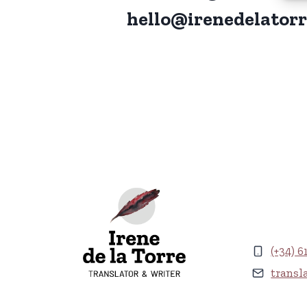
hello@irenedelator
(+34) 6
transl