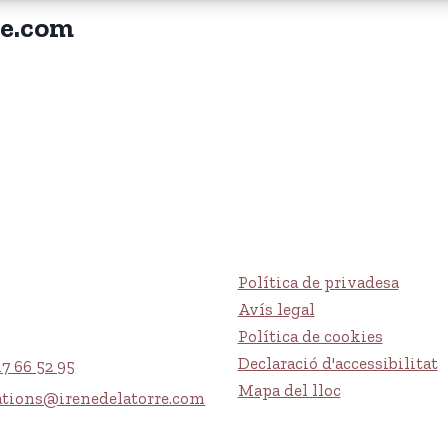
re.com
Política de privadesa
Avís legal
Política de cookies
Declaració d'accessibilitat
17 66 52 95
Mapa del lloc
ations@irenedelatorre.com