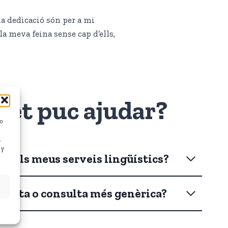
 la dedicació són per a mi
la meva feina sense cap d’ells,
 et puc ajudar?
/o
.
 y
n dels meus serveis lingüístics?
posta o consulta més genèrica?