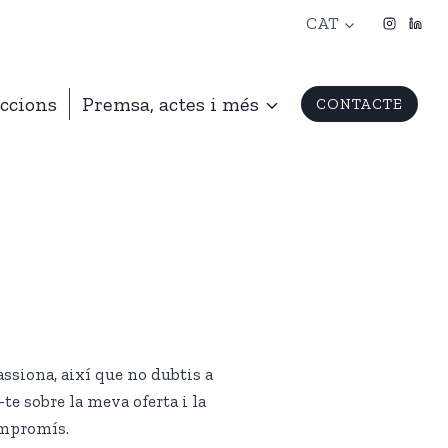
CAT
ccions
Premsa, actes i més
CONTACTE
passiona, així que no dubtis a
e sobre la meva oferta i la
ompromís.