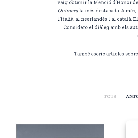
vaig obtenir la Menció d’Honor del
Quimera
la més destacada. A més, 
l’italià, al neerlandès i al català.
Considero el diàleg amb els aut
També escric articles sobre
TOTS
ANT
FANZINES
PRÒLEGS