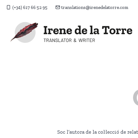
Vés
(+34) 617 66 52 95
translations@irenedelatorre.com
al
contingut
Soc l’autora de la col·lecció de rela