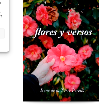
/o
.
 y