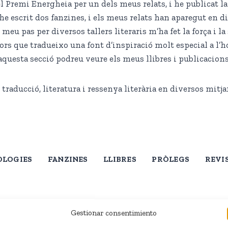
 Premi Energheia per un dels meus relats, i he publicat la 
he escrit dos fanzines, i els meus relats han aparegut en di
FANZINES
 El meu pas per diversos tallers literaris m’ha fet la força i 
ors que tradueixo una font d’inspiració molt especial a l’ho
Flores y versos
aquesta secció podreu veure els meus llibres i publicacions
 traducció, literatura i ressenya literària en diversos mitja
OLOGIES
FANZINES
LLIBRES
PRÒLEGS
REVI
Gestionar consentimiento