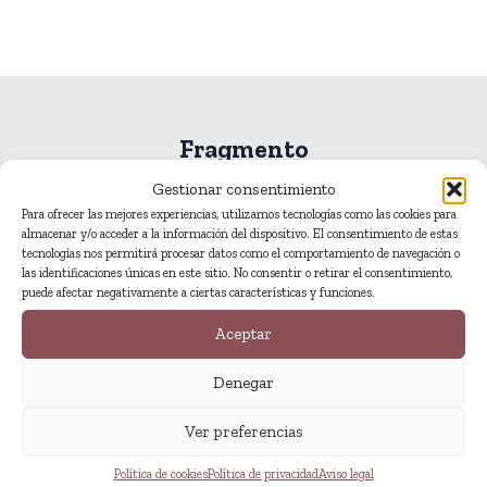
Fragmento
Gestionar consentimiento
Para ofrecer las mejores experiencias, utilizamos tecnologías como las cookies para
almacenar y/o acceder a la información del dispositivo. El consentimiento de estas
EL SOFISMA
tecnologías nos permitirá procesar datos como el comportamiento de navegación o
ESBOÇ EN NEGRE SOBRE BLANC TRENCAT
las identificaciones únicas en este sitio. No consentir o retirar el consentimiento,
puede afectar negativamente a ciertas características y funciones.
Com les estovalles de domàs
Aceptar
el capital que et cal pensar
Denegar
i al qual, per descomptat, mai hauràs de recórrer
com el matalàs que sempre dona seguretat com a
Ver preferencias
teló de fons
Política de cookies
Política de privacidad
Aviso legal