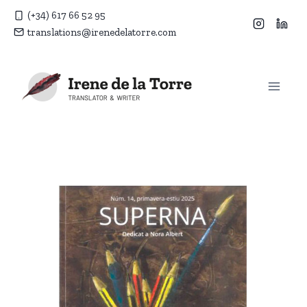
Saltar
(+34) 617 66 52 95
al
translations@irenedelatorre.com
contenido