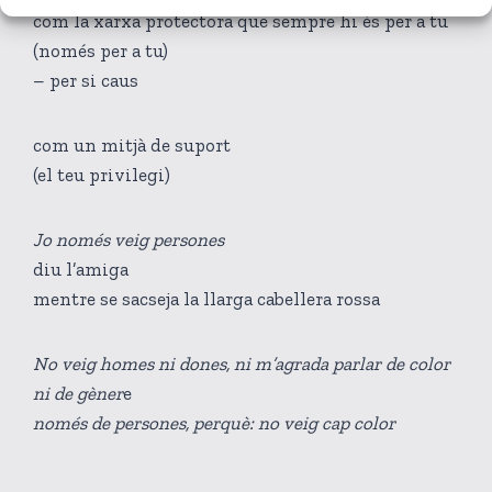
com la xarxa protectora que sempre hi és per a tu
(només per a tu)
– per si caus
com un mitjà de suport
(el teu privilegi)
Jo només veig persones
diu l’amiga
mentre se sacseja la llarga cabellera rossa
No veig homes ni dones, ni m’agrada parlar de color
ni de gèner
e
només de persones, perquè: no veig cap color