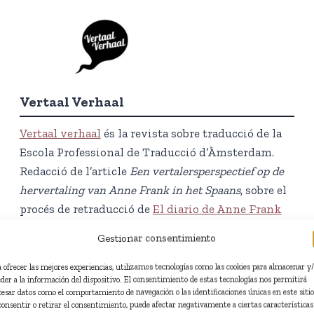
Vertaal Verhaal
V
ertaal verhaal
és la revista sobre traducció de la
Escola Professional de Traducció d’Àmsterdam.
Redacció de l’article
Een vertalersperspectief op de
hervertaling van Anne Frank in het Spaans
, sobre el
procés de retraducció de
El diario de Anne Frank
(Edaf, 2026).
Gestionar consentimiento
Redacció en neerlandès.
Juny del 2026.
a ofrecer las mejores experiencias, utilizamos tecnologías como las cookies para almacenar y
eder a la información del dispositivo. El consentimiento de estas tecnologías nos permitirá
cesar datos como el comportamiento de navegación o las identificaciones únicas en este sitio
Veure article
consentir o retirar el consentimiento, puede afectar negativamente a ciertas características