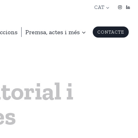
CAT
ccions
Premsa, actes i més
CONTACTE
torial i
es