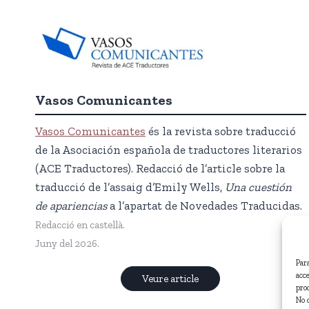
Vasos Comunicantes
Vasos Comunicantes
és la revista sobre traducció
de la Asociación española de traductores literarios
(ACE Traductores). Redacció de l’article sobre la
traducció de l’assaig d’Emily Wells,
Una cuestión
de apariencias
a l’apartat de Novedades Traducidas.
Redacció en castellà.
Juny del 2026.
Par
acc
Veure article
pro
No 