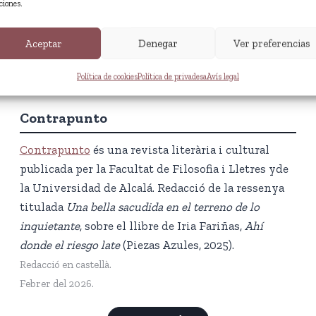
ciones.
Aceptar
Denegar
Ver preferencias
Política de cookies
Política de privadesa
Avís legal
Contrapunto
Contrapunto
és una revista literària i cultural
publicada per la Facultat de Filosofia i Lletres yde
la Universidad de Alcalá. Redacció de la ressenya
titulada
Una bella sacudida en el terreno de lo
inquietante
, sobre el llibre de Iria Fariñas,
Ahí
donde el riesgo late
(Piezas Azules, 2025).
Redacció en castellà.
Febrer del 2026.