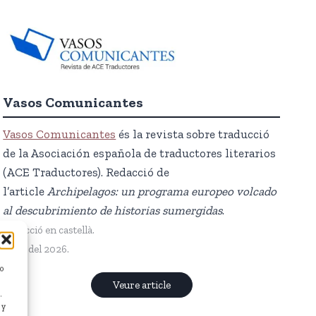
Vasos Comunicantes
Vasos Comunicantes
és la revista sobre traducció
de la Asociación española de traductores literarios
(ACE Traductores). Redacció de
l’article
Archipelagos: un programa europeo volcado
al descubrimiento de historias sumergidas
.
Redacció en castellà.
Abril del 2026.
/o
Veure article
.
 y