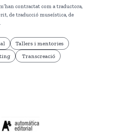
 m’han contractat com a traductora,
rit, de traducció museística, de
.
al
Tallers i mentories
ting
Transcreació