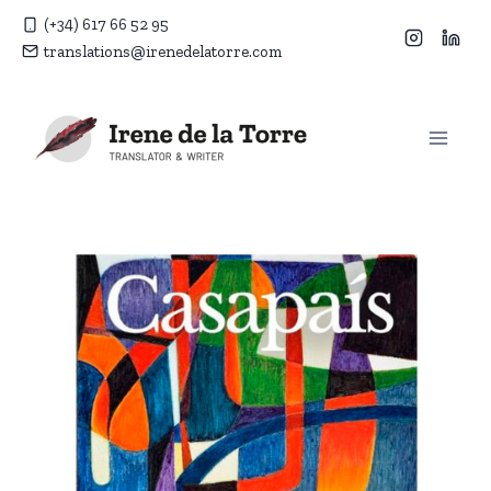
Vés
(+34) 617 66 52 95
al
translations@irenedelatorre.com
contingut