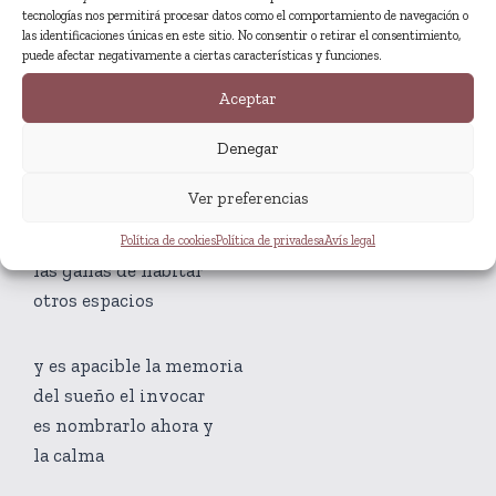
tecnologías nos permitirá procesar datos como el comportamiento de navegación o
se disgustan y no quieren
las identificaciones únicas en este sitio. No consentir o retirar el consentimiento,
saber la una de la otra
puede afectar negativamente a ciertas características y funciones.
Aceptar
el otro día soñé
Denegar
con un prado y un mantel
de colores naranjas
Ver preferencias
entre una vegetación
ardiente y viva
Política de cookies
Política de privadesa
Avís legal
las ganas de habitar
otros espacios
y es apacible la memoria
del sueño el invocar
es nombrarlo ahora y
la calma