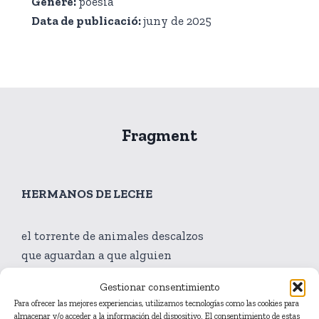
Gènere
:
poesia
Data de publicació
:
juny de 2025
Fragment
HERMANOS DE LECHE
el torrente de animales descalzos
que aguardan a que alguien
llegue y los acaricie
Gestionar consentimiento
Para ofrecer las mejores experiencias, utilizamos tecnologías como las cookies para
la fauna y la flora que
almacenar y/o acceder a la información del dispositivo. El consentimiento de estas