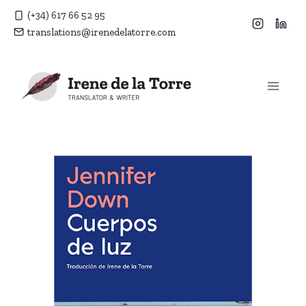
Vés
(+34) 617 66 52 95
al
translations@irenedelatorre.com
contingut