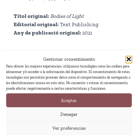
Títol original
:
Bodies of Light
Editorial original:
Text Publishing
Any de publicació original
:
2021
Gestionar consentimiento
Para ofrecer las mejores experiencias, utilizamos tecnologías como las cookies para
almacenar y/o acceder a la información del dispositivo. El consentimiento de estas
tecnologías nos permitirá procesar datos como el comportamiento de navegación o
Extracte
las identificaciones únicas en este sitio. No consentir o retirar el consentimiento,
puede afectar negativamente a ciertas características y funciones.
Aceptar
DOVETON, 1975
Denegar
Tengo buena memoria, pero en ella no hay espacio
para mi madre. Ella es solo un sentimiento muy
Ver preferencias
borroso. Un mapa de la nada. Es una pamela de