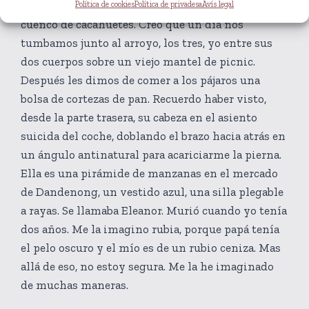
paja, un pendiente de clip en forma de pez, un
Política de cookies
Política de privadesa
Avís legal
cuenco de cacahuetes. Creo que un día nos
tumbamos junto al arroyo, los tres, yo entre sus
dos cuerpos sobre un viejo mantel de picnic.
Después les dimos de comer a los pájaros una
bolsa de cortezas de pan. Recuerdo haber visto,
desde la parte trasera, su cabeza en el asiento
suicida del coche, doblando el brazo hacia atrás en
un ángulo antinatural para acariciarme la pierna.
Ella es una pirámide de manzanas en el mercado
de Dandenong, un vestido azul, una silla plegable
a rayas. Se llamaba Eleanor. Murió cuando yo tenía
dos años. Me la imagino rubia, porque papá tenía
el pelo oscuro y el mío es de un rubio ceniza. Mas
allá de eso, no estoy segura. Me la he imaginado
de muchas maneras.