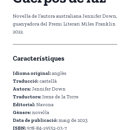
Novel·la de l’autora australiana Jennifer Down,
guanyadora del Premi Literari Miles Franklin
2022.
Característiques
Idioma original:
anglès
Traducció:
castellà
Autora:
Jennifer Down
Traductora:
Irene de la Torre
Editorial:
Navona
Gènere
:
novel·la
Data de publicació
:
maig de 2023
ISBN:
978-84-19552-03-7