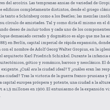
res del arcoíris. Las tempranas ansias de variedad de Grop
de edificios completamente distintos, desde el griego clásic
ía tanto a Schönberg como a los Beatles; las mezclas insól
 su círculo de amistades. Tal y como diría él mismo en el 
fundo deseo de
incluir
todos y cada uno de los componentes 
enfoque demasiado cerrado y dogmático es algo que me ha 
883 en Berlín, capital imperial de rápida expansión, donde
n con el nombre de Adolf Georg Walter Gropius, en la igles
el arquitecto Karl Friedrich Schinkel. Durante la infancia
uitectónicos, gótico y románico, barroco y neoclásico. El de
y exigente. ¿Cuál
era
la ciudad ideal? Y ¿cuáles eran las res
na ciudad? Tras la victoria de la guerra franco-prusiana y
a capital europea próspera y potente, una ciudad a la altura
71 a 1,9 millones en 1900. El entusiasmo de la expansión 
.