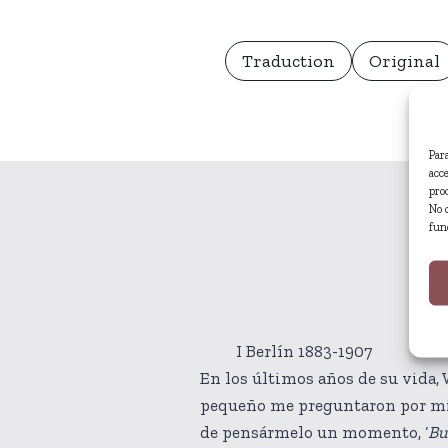
Traduction
Original
Par
acc
pro
No 
fun
I Berlín 1883-1907
En los últimos años de su vida, 
pequeño me preguntaron por mi c
de pensármelo un momento, ‘
Bu