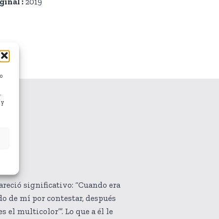
ginal :
2019
/o
.
 y
areció significativo: “Cuando era
o de mí por contestar, después
es el multicolor’”. Lo que a él le