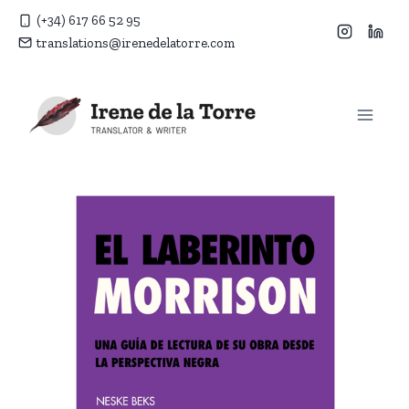
Aller
(+34) 617 66 52 95
au
translations@irenedelatorre.com
contenu