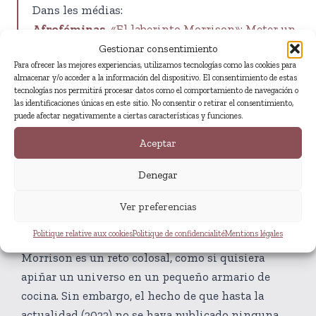
Dans les médias:
Afroféminas.
«El laberinto Morrison»: Meter un
universo en un armario de cocina.
Gestionar consentimiento
Para ofrecer las mejores experiencias, utilizamos tecnologías como las cookies para
almacenar y/o acceder a la información del dispositivo. El consentimiento de estas
tecnologías nos permitirá procesar datos como el comportamiento de navegación o
las identificaciones únicas en este sitio. No consentir o retirar el consentimiento,
puede afectar negativamente a ciertas características y funciones.
Aceptar
Extrait
Denegar
Ver preferencias
Escribir un libro breve sobre una escritora y
Politique relative aux cookies
Politique de confidencialité
Mentions légales
pensadora de tanta envergadura como Toni
Morrison es un reto colosal, como si quisiera
apiñar un universo en un pequeño armario de
cocina. Sin embargo, el hecho de que hasta la
actualidad (2022) no se haya publicado ninguna