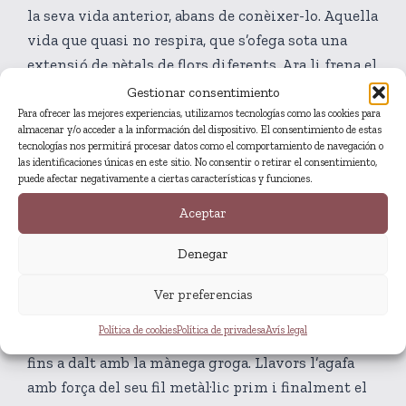
la seva vida anterior, abans de conèixer-lo. Aquella
vida que quasi no respira, que s’ofega sota una
extensió de pètals de flors diferents. Ara li frena el
dolor del genoll esquerre, aquell tremolor subtil i
Gestionar consentimiento
ocult entre els seus cartílags. L’Olivia està
Para ofrecer las mejores experiencias, utilizamos tecnologías como las cookies para
almacenar y/o acceder a la información del dispositivo. El consentimiento de estas
cansada.
tecnologías nos permitirá procesar datos como el comportamiento de navegación o
las identificaciones únicas en este sitio. No consentir o retirar el consentimiento,
puede afectar negativamente a ciertas características y funciones.
Poc després del so de la porta, la seva cara ja té una
Aceptar
altra forma, va adquirint un altre color. Es treu les
sabates, comença a caminar pensativa fins que
Denegar
arriba al jardí del pati. Obre la vidriera lentament,
el so que fa la porta en empènyer-se, el centelleig
Ver preferencias
del sol reflectit al vidre. Allà comença els seus
Política de cookies
Política de privadesa
Avís legal
moviments, primer el cub blau, que omple d’aigua
fins a dalt amb la mànega groga. Llavors l’agafa
amb força del seu fil metàl·lic prim i finalment el