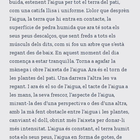
buida, estenent l’aigua per tot el terra del pati,
com una catifa llisa i uniforme. L’olor que desprèn
l’aigua, la terra que hi entra en contacte, la
superfície de pedra humida que ara té sota els
seus peus descalços, que sent freds a tots els
músculs dels dits, com si fos un arbre que s’està
regant des de baix. En aquest moment del dia
comença a estar tranquil·la. Torna a agafar la
mànega i obre l’aixeta de l’aigua. Ara és el torn de
les plantes del pati. Una darrera l’altra les va
regant. I ara és el so de l’aigua, el tacte de l’aigua a
les mans, la seva frescor, l’aspecte de l’aigua,
mirant-la des d’una perspectiva o des d’una altra,
amb la mà fent obstacle entre l’aigua i les plantes,
canviant el doll, obrint més l’aixeta per donar-li
més intensitat. L’aigua és constant, el terra humit
sota els seus peus, l’aigua en forma de gotes, de