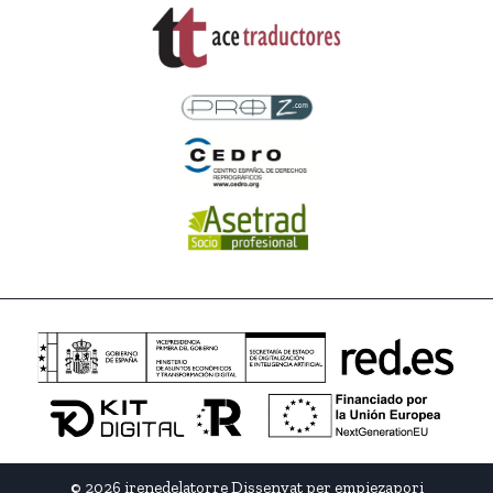
© 2026 irenedelatorre Dissenyat per
empiezapori