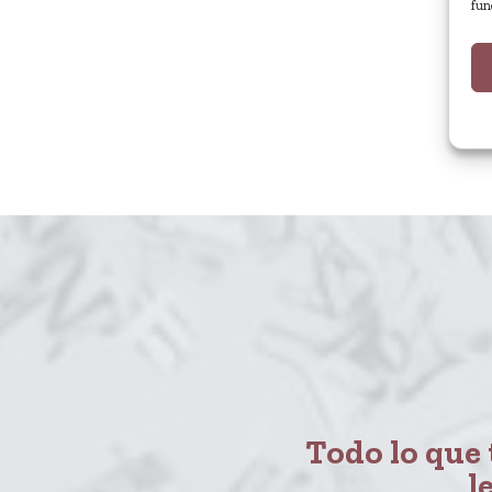
fun
Todo lo que t
l