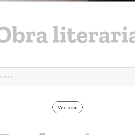
Obra literari
ección.
Ver más