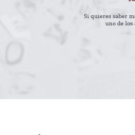
Si quieres saber m
uno de los