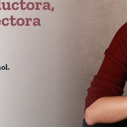
ductora,
ectora
ol.