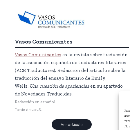
Vasos Comunicantes
Vasos Comunicantes
es la revista sobre traducción
de la asociación española de traductores literarios
(ACE Traductores). Redacción del artículo sobre la
traducción del ensayo literario de Emily
Wells,
Una cuestión de apariencias
en su apartado
de Novedades Traducidas.
Redacción en español.
Junio de 2026.
Par
acc
pro
Ver artículo
No 