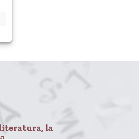
literatura, la
a.