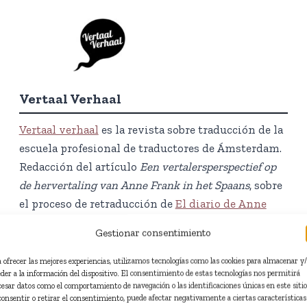
Vertaal Verhaal
Vertaal verhaal
es la revista sobre traducción de la
escuela profesional de traductores de Ámsterdam.
Redacción del artículo
Een vertalersperspectief op
de hervertaling van Anne Frank in het Spaans
, sobre
el proceso de retraducción de
El diario de Anne
Frank
(Edaf, 2026).
Gestionar consentimiento
Redacción en neerlandés.
Junio de 2026.
a ofrecer las mejores experiencias, utilizamos tecnologías como las cookies para almacenar y
eder a la información del dispositivo. El consentimiento de estas tecnologías nos permitirá
cesar datos como el comportamiento de navegación o las identificaciones únicas en este sitio
Ver artículo
consentir o retirar el consentimiento, puede afectar negativamente a ciertas características