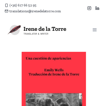
Saltar
(+34) 617 66 52 95
al
translations@irenedelatorre.com
contenido