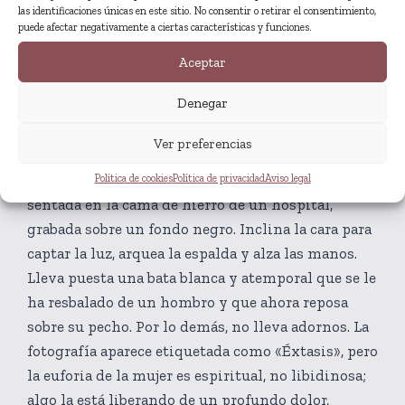
las identificaciones únicas en este sitio. No consentir o retirar el consentimiento,
puede afectar negativamente a ciertas características y funciones.
Aceptar
Fragmento
Denegar
Ver preferencias
Enmarcada en primer plano, en monocromo
envejecido: una mujer, petrificada en paroxismo,
Política de cookies
Política de privacidad
Aviso legal
sentada en la cama de hierro de un hospital,
grabada sobre un fondo negro. Inclina la cara para
captar la luz, arquea la espalda y alza las manos.
Lleva puesta una bata blanca y atemporal que se le
ha resbalado de un hombro y que ahora reposa
sobre su pecho. Por lo demás, no lleva adornos. La
fotografía aparece etiquetada como «Éxtasis», pero
la euforia de la mujer es espiritual, no libidinosa;
algo la está liberando de un profundo dolor,