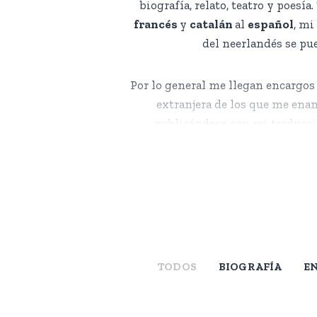
biografía, relato, teatro y poesí
francés
y
catalán
al
español
, mi
del neerlandés se pu
NOVELA
Por lo general me llegan encargos d
Por lo general me llegan encargos 
El diario de Anne Frank
extranjera de los que me ena
publicándose con mi traducción
escribirme. Mi interés particular e
NL – ES
ritmo específico y el proceso de 
sensibilidad. Para mí, ese diálogo 
TODOS
BIOGRAFÍA
E