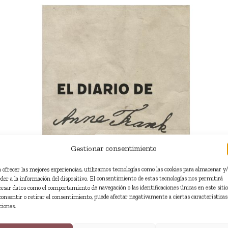
NOVELA
Al otro lado de la línea
Gestionar consentimiento
a ofrecer las mejores experiencias, utilizamos tecnologías como las cookies para almacenar y
ENG – ES
eder a la información del dispositivo. El consentimiento de estas tecnologías nos permitirá
cesar datos como el comportamiento de navegación o las identificaciones únicas en este sitio
consentir o retirar el consentimiento, puede afectar negativamente a ciertas características
ciones.