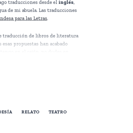
ago traducciones desde el
inglés
,
gua de mi abuela. Las traducciones
desa para las Letras
.
 traducción de libros de literatura extranjera de los que 
 traducción de libros de literatura
s
s esas propuestas han acabado
 tengo en el cajón, no dudes en
atura es música, cada texto tiene un
critor), así como un alto grado de
alable, y esa sensibilidad es lo que
OESÍA
RELATO
TEATRO