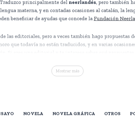
a. Traduzco principalmente del
neerlandés
, pero también h
 lengua materna, y en contadas ocasiones al catalán, la len
eden beneficiar de ayudas que concede la
Fundación Neerlan
ENSAYO
e las editoriales, pero a veces también hago propuestas de
de las editoriales, pero a veces también hago propuestas de
Una cuestión de apariencia
moro que todavía no están traducidos, y en varias ocasione
. Si eres una editorial y te interesa saber qué propuestas
s la ficción de autores y autoras de mi generación. La liter
ENG – ES
traducción requiere una empatía elevada hacia el otro (el es
Mostrar más
(interno) entre escritor y traductor es una experiencia inigu
intento reflejar en todas mis traducciones.
NSAYO
NOVELA
NOVELA GRÁFICA
OTROS
P