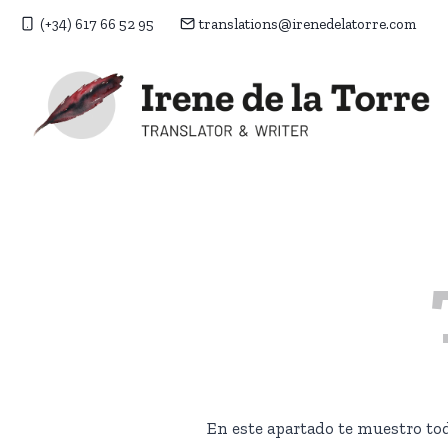
Saltar
(+34) 617 66 52 95
translations@irenedelatorre.com
al
contenido
En este apartado te muestro tod