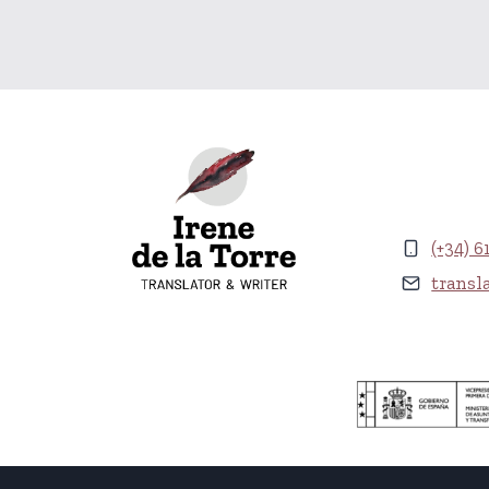
(+34) 6
transl