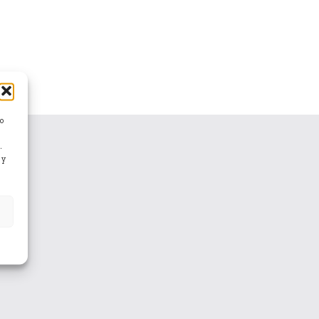
/o
.
 y