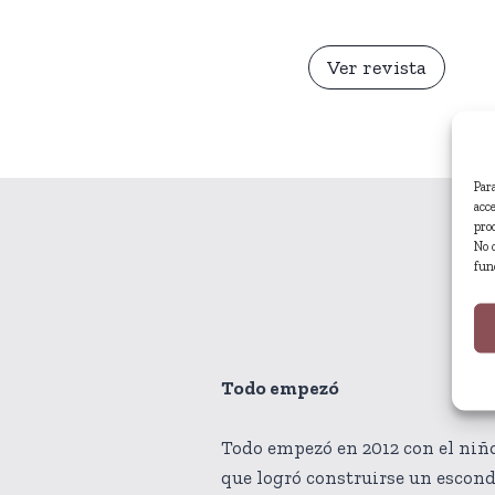
Ver revista
Par
acc
pro
No 
fun
Todo empezó
Todo empezó en 2012 con el niño
que logró construirse un escond