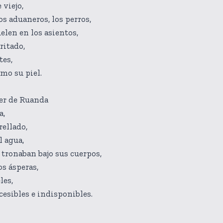
 viejo,
los aduaneros, los perros,
uelen en los asientos,
ritado,
tes,
omo su piel.
er de Ruanda
a,
rellado,
l agua,
 tronaban bajo sus cuerpos,
os ásperas,
les,
esibles e indisponibles.