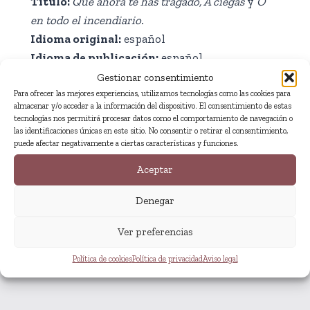
Título:
Que ahora te has tragado, A ciegas
y
O
en todo el incendiario.
Idioma original:
español
Idioma de publicación:
español
Autora:
Irene de la Torre
Gestionar consentimiento
Revista:
Revista ceniza
Para ofrecer las mejores experiencias, utilizamos tecnologías como las cookies para
almacenar y/o acceder a la información del dispositivo. El consentimiento de estas
Número de la revista:
3
tecnologías nos permitirá procesar datos como el comportamiento de navegación o
Género:
poesía
las identificaciones únicas en este sitio. No consentir o retirar el consentimiento,
puede afectar negativamente a ciertas características y funciones.
Fecha de publicación:
junio de 2025
Aceptar
Denegar
Ver preferencias
Fragmento
Política de cookies
Política de privacidad
Aviso legal