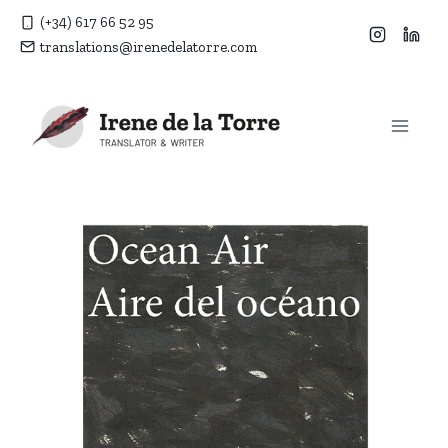
Saltar
(+34) 617 66 52 95
al
translations@irenedelatorre.com
contenido