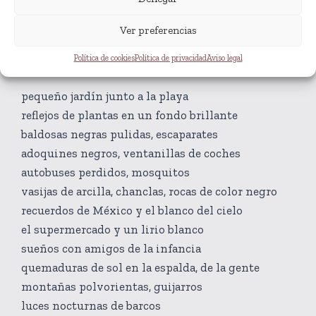
la mano al dibujar
Ver preferencias
el sol que aparece y se esconde
la mano dibujándose a sí misma
Política de cookies
Política de privacidad
Aviso legal
pequeño jardín junto a la playa
reflejos de plantas en un fondo brillante
baldosas negras pulidas, escaparates
adoquines negros, ventanillas de coches
autobuses perdidos, mosquitos
vasijas de arcilla, chanclas, rocas de color negro
recuerdos de México y el blanco del cielo
el supermercado y un lirio blanco
sueños con amigos de la infancia
quemaduras de sol en la espalda, de la gente
montañas polvorientas, guijarros
luces nocturnas de barcos