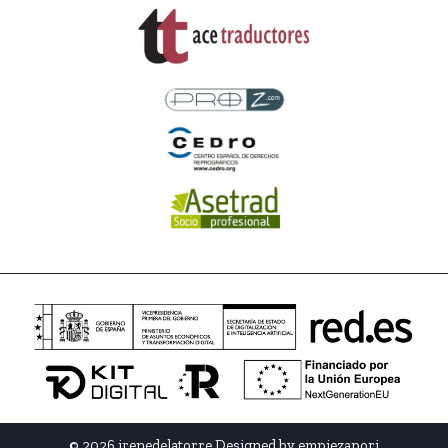
© 2026 irenedelatorre Designed by
empiezapori