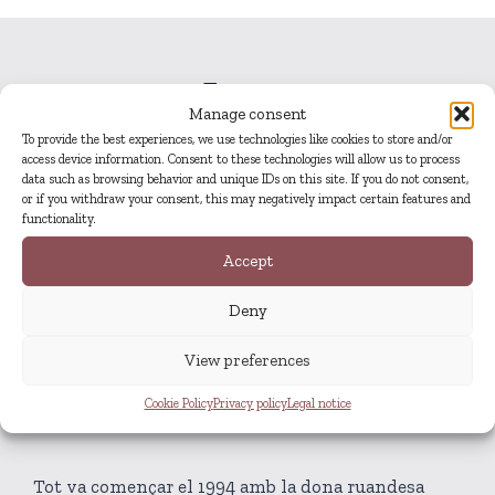
Extract
Manage consent
To provide the best experiences, we use technologies like cookies to store and/or
access device information. Consent to these technologies will allow us to process
data such as browsing behavior and unique IDs on this site. If you do not consent,
Tot va començar el 2012 amb el nin sirià
or if you withdraw your consent, this may negatively impact certain features and
qui va transformar un cotxe vell
functionality.
per poder amagar-se al seient del darrere,
Accept
els senyals de stop frontereres, els duaners, els
cans,
Deny
que fins i tot el fluir de la sang fan olor als seients,
que si el conductor no hagués cridat,
View preferences
haurien estripat, amb les dents,
Cookie Policy
Privacy policy
Legal notice
tant el cuir dels seients, com la seva pell.
Tot va començar el 1994 amb la dona ruandesa