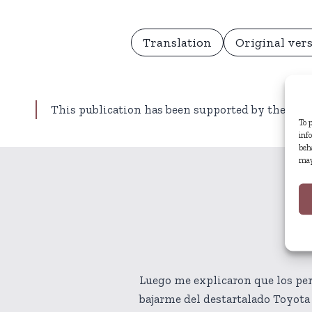
Translation
Original ver
This publication has been supported by the Dutc
To 
inf
beh
may
Luego me explicaron que los perr
bajarme del destartalado Toyota