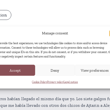
sion
Manage consent
h Foundation for Literature.
provide the best experiences, we use technologies like cookies to store and/or access device
ormation. Consent to these technologies will allow us to process data such as browsing
avior and unique IDs on this site. If you do not consent, or if you withdraw your consent, t
 negatively impact certain features and functionality.
Accept
Deny
View preferences
Extract
Cookie Policy
Privacy policy
Legal notice
os habían llegado el mismo día que yo. Los siete galgos f
 que me había llevado con otros dos chicos de Ajtarin a A