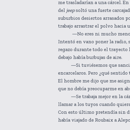
me trasladarían a una cárcel. E
del
jeep
soltó una fuerte carcaja
suburbios desiertos arrasados po
trabajo arrastrar el polvo hacia 
—No eres ni mucho menos el 
Intentó en vano poner la radio, 
regazo durante todo el trayecto
debajo había burbujas de aire.
—Si tuviésemos que sancionar 
encarcelaros. Pero ¿qué sentido 
El hombre me dijo que me asigna
que no debía preocuparme en abso
—Se trabaja mejor en la cárcel
llamar a los tuyos cuando quiera
Con esto último pretendía sin d
había viajado de Roubaix a Alep