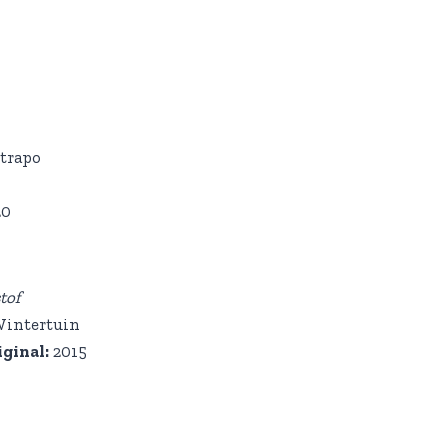
trapo
20
tof
intertuin
iginal:
2015