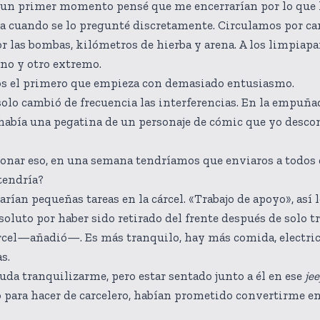
n un primer momento pensé que me encerrarían por lo que 
da cuando se lo pregunté discretamente. Circulamos por car
r las bombas, kilómetros de hierba y arena. A los limpiapa
uno y otro extremo.
primero que empieza con demasiado entusiasmo.
solo cambió de frecuencia las interferencias. En la empuña
 había una pegatina de un personaje de cómic que yo descon
eso, en una semana tendríamos que enviaros a todos de 
tendría?
rían pequeñas tareas en la cárcel. «Trabajo de apoyo», as
luto por haber sido retirado del frente después de solo tr
—añadió—. Es más tranquilo, hay más comida, electricida
s.
uda tranquilizarme, pero estar sentado junto a él en ese
je
o para hacer de carcelero, habían prometido convertirme e