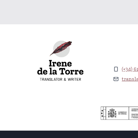
(+34) 6
transl