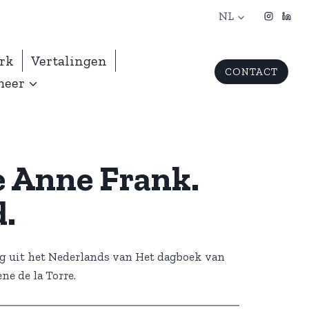
NL
erk
Vertalingen
CONTACT
meer
de Anne Frank.
.
ng uit het Nederlands van Het dagboek van
ne de la Torre.