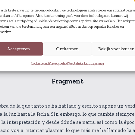
u de beste ervaring te bieden, gebruiken we technologieën zoals cookies om apparaatgegev
te slaan en/of te openen. Als u toestemming geeft voor deze technologieën, kunnen wij
evens zoals surfgedrag of unieke identificatiegegevens op deze site verwerken. Het weigere
rekken van uw toestemming kan een negatief effect hebben op bepaalde functies en
merken.
Accepteren
Ontkennen
Bekijk voorkeuren
Cookiebeleid
Privacybeleid
Wettelijke kennisgeving
Fragment
obra de la que tanto se ha hablado y escrito supone un ver
a la luz hasta la fecha. Sin embargo, lo que cambia siempr
 la interpretación y desde dónde se narra, así como la époc
acio voy a intentar plasmar lo que más me ha llamado la a