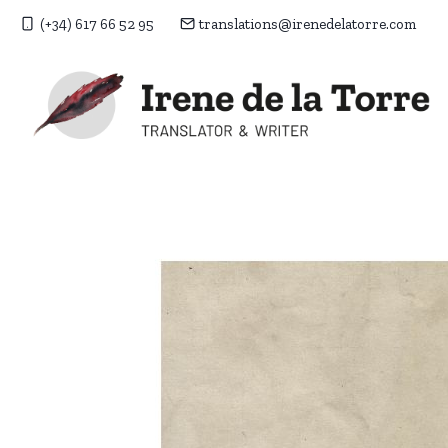
Doorgaan
(+34) 617 66 52 95
translations@irenedelatorre.com
naar
inhoud