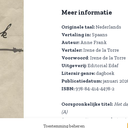
Meer informatie
Originele taal:
Nederlands
Vertaling in:
Spaans
Auteur:
Anne Frank
Vertaler:
Irene de la Torre
Voorwoord
: Irene de la Torre
Uitgeverij:
Editorial Edaf
Literair genre:
dagboek
Publicatiedatum:
januari 202
ISBN:
978-84-414-4478-2
Oorspronkelijke titel:
Het da
(A)
Jaar van uitgave van het ori
Toestemming beheren