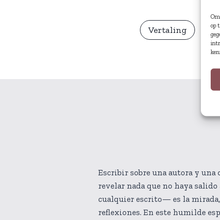
Om 
op 
Vertaling
geg
int
ken
Escribir sobre una autora y una 
revelar nada que no haya salido 
cualquier escrito— es la mirada,
reflexiones. En este humilde esp