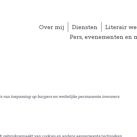
Over mij
Diensten
Literair w
Pers, evenementen en 
n is van toepassing op burgers en wettelijke permanente inwoners
rdt gebruikgemaakt van cookies en andere aanverwante technieken.