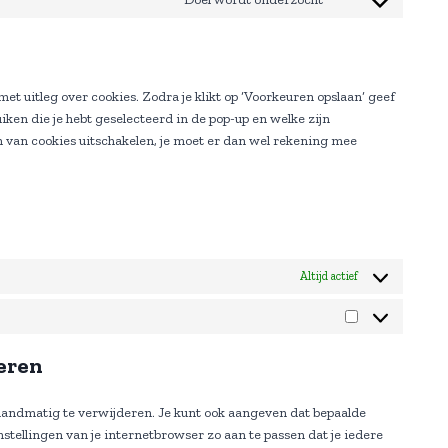
C
n
e
t
o
s
n
t
n
e
t
o
s
n
t
s
et uitleg over cookies. Zodra je klikt op ‘Voorkeuren opslaan’ geef
e
t
o
e
ken die je hebt geselecteerd in de pop-up en welke zijn
n
t
s
r
en van cookies uitschakelen, je moet er dan wel rekening mee
t
o
e
v
t
s
r
i
o
e
v
c
s
r
i
e
e
v
c
w
r
i
e
o
v
c
w
Altijd actief
r
i
e
p
d
c
g
m
p
M
e
o
l
r
a
deren
d
o
e
r
i
g
s
k
v
l
s
 handmatig te verwijderen. Je kunt ook aangeven dat bepaalde
e
e
e
stellingen van je internetbrowser zo aan te passen dat je iedere
t