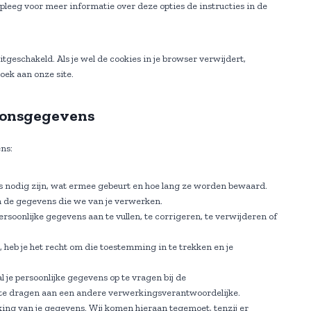
r
-
pleeg voor meer informatie over deze opties de instructies in de
i
s
f
n
e
o
g
n
n
uitgeschakeld. Als je wel de cookies in je browser verwijdert,
t
oek aan onze site.
s
soonsgegevens
ns:
 nodig zijn, wat ermee gebeurt en hoe lang ze worden bewaard.
n de gegevens die we van je verwerken.
persoonlijke gegevens aan te vullen, te corrigeren, te verwijderen of
 heb je het recht om die toestemming in te trekken en je
l je persoonlijke gegevens op te vragen bij de
 te dragen aan een andere verwerkingsverantwoordelijke.
ng van je gegevens. Wij komen hieraan tegemoet, tenzij er