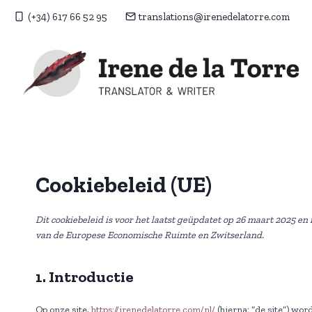
Doorgaan
(+34) 617 66 52 95
translations@irenedelatorre.com
naar
inhoud
Cookiebeleid (UE)
Dit cookiebeleid is voor het laatst geüpdatet op 26 maart 2025 e
van de Europese Economische Ruimte en Zwitserland.
1. Introductie
Op onze site,
https://irenedelatorre.com/nl/
(hierna: “de site”) wo