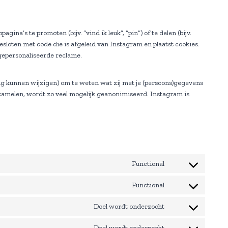
a’s te promoten (bijv. “vind ik leuk”, “pin”) of te delen (bijv.
esloten met code die is afgeleid van Instagram en plaatst cookies.
gepersonaliseerde reclame.
ig kunnen wijzigen) om te weten wat zij met je (persoons)gegevens
rzamelen, wordt zo veel mogelijk geanonimiseerd. Instagram is
Functional
C
o
Functional
C
n
o
s
Doel wordt onderzocht
C
n
e
o
s
n
Doel wordt onderzocht