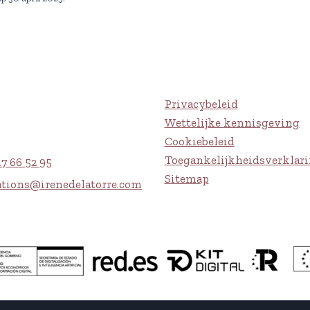
Privacybeleid
Wettelijke kennisgeving
Cookiebeleid
Toegankelijkheidsverklar
17 66 52 95
Sitemap
ations@irenedelatorre.com