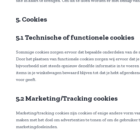
site in kaart te brengen. Om dit te doen worden er met behulp va
5. Cookies
5.1 Technische of functionele cookies
Sommige cookies zorgen ervoor dat bepaalde onderdelen van de si
Door het plaatsen van functionele cookies zorgen wij ervoor dat j
bijvoorbeeld niet steeds opnieuw dezelfde informatie in te voeren 
items in je winkelwagen bewaard blijven tot dat je hebt afgereke
voor geeft.
5.2 Marketing/Tracking cookies
Marketing/tracking cookies zijn cookies of enige andere vorm van
maken met het doel om advertenties te tonen of om de gebruiker te
marketingdoeleinden.