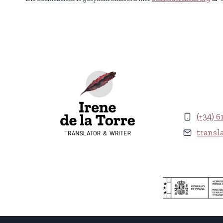
(+34) 6
transl