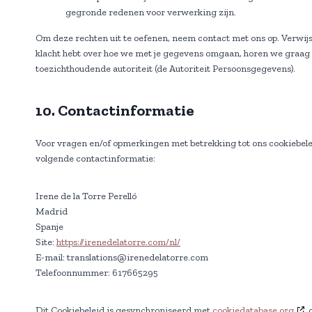
gegronde redenen voor verwerking zijn.
Om deze rechten uit te oefenen, neem contact met ons op. Verwijs
klacht hebt over hoe we met je gegevens omgaan, horen we graag va
toezichthoudende autoriteit (de Autoriteit Persoonsgegevens).
10. Contactinformatie
Voor vragen en/of opmerkingen met betrekking tot ons cookiebele
volgende contactinformatie:
Irene de la Torre Perelló
Madrid
Spanje
Site:
https://irenedelatorre.com/nl/
E-mail:
translations@
irenedelatorre.com
Telefoonnummer: 617665295
Dit Cookiebeleid is gesynchroniseerd met
cookiedatabase.org
o