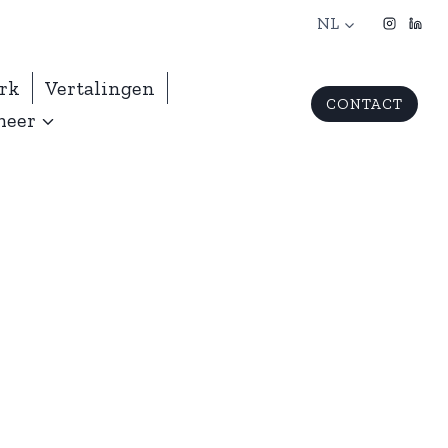
NL
erk
Vertalingen
CONTACT
meer