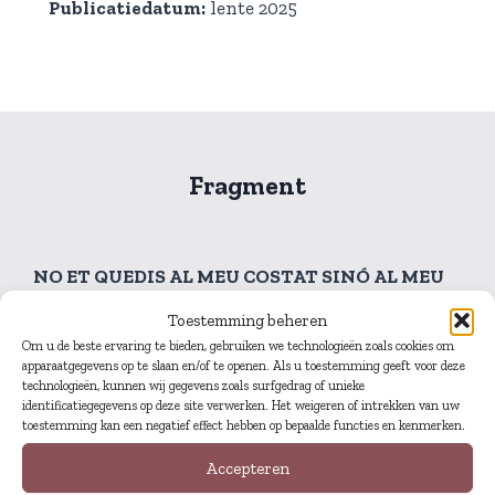
Publicatiedatum:
lente 2025
Fragment
NO ET QUEDIS AL MEU COSTAT SINÓ AL MEU
COSTAT
Toestemming beheren
Om u de beste ervaring te bieden, gebruiken we technologieën zoals cookies om
apparaatgegevens op te slaan en/of te openen. Als u toestemming geeft voor deze
No et vull perdre però et vull perdre,
technologieën, kunnen wij gegevens zoals surfgedrag of unieke
vull sentir i veure com te’n vas, obrir
identificatiegegevens op deze site verwerken. Het weigeren of intrekken van uw
toestemming kan een negatief effect hebben op bepaalde functies en kenmerken.
i tancar la porta, et vull a tu i no a tu,
tu i tu no, vull i no vull,
Accepteren