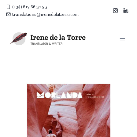
Doorgaan
(+34) 617 66 52 95
naar
translations@irenedelatorre.com
inhoud