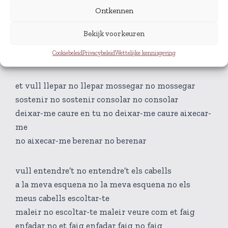
Ontkennen
vull veure els teus ulls en blanc i veure’t dormir,
al meu costat no al meu costat, no vull saber
Bekijk voorkeuren
el que penses de mi ho vull saber,
Cookiebeleid
Privacybeleid
Wettelijke kennisgeving
no vull sentir la teva pell la vull sentir,
et vull llepar no llepar mossegar no mossegar
sostenir no sostenir consolar no consolar
deixar-me caure en tu no deixar-me caure aixecar-
me
no aixecar-me berenar no berenar
vull entendre’t no entendre’t els cabells
a la meva esquena no la meva esquena no els
meus cabells escoltar-te
maleir no escoltar-te maleir veure com et faig
enfadar no et faig enfadar faig no faig